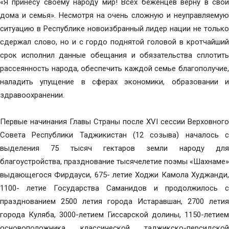
«Я принесу своему народу мир! Всех беженцев верну в свои
дома и семья». Несмотря на очень сложную и неуправляемую
ситуацию в Республике новоизбранный лидер нации не только
сдержал слово, но и с гордо поднятой головой в кротчайший
срок исполнил данные обещания и обязательства сплотить
рассеянность народа, обеспечить каждой семье благополучие,
наладить упущение в сферах экономики, образовании и
здравоохранении.
Первые начинания Главы Страны после XVI сессии Верховного
Совета Республики Таджикистан (12 созыва) началось с
выделения 75 тысяч гектаров земли народу для
благоустройства, празднование тысячелетие поэмы «Шахнаме»
выдающегося Фирдауси, 675- летие Ходжи Камола Худжанди,
1100- летие Государства Саманидов и продолжилось с
празднованием 2500 летия города Истаравшан, 2700 летия
города Куляба, 3000-летием Гиссарской долины, 1150-летием
основоположника классической таджикско-персидской