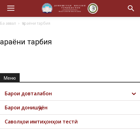
Ба аввал
Ҷараёни тарбия
Ҷараёни тарбия
Меню
Барои довталабон
Барои донишҷӯён
Саволҳои имтиҳонҳои тестӣ