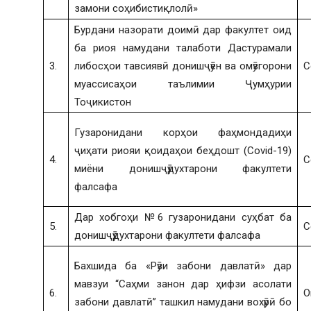
замони соҳибистиқлолӣ»
Бурдани назорати доимӣ дар факултет оид
ба риоя намудани талаботи Дастурамали
3.
либосҳои тавсиявӣ донишҷӯён ва омӯзгорони
С
муассисаҳои таълимии Ҷумҳурии
Тоҷикистон
Гузаронидани корҳои фаҳмондадиҳи
ҷиҳати риояи қоидаҳои беҳдошт (Covid-19)
4.
С
миёни донишҷӯдухтарони факултети
фалсафа
Дар хобгоҳи №6 гузаронидани суҳбат ба
5.
С
донишҷӯдухтарони факултети фалсафа
Бахшида ба «Рӯзи забони давлатӣ» дар
мавзуи “Саҳми занон дар ҳифзи асолати
6.
О
забони давлатӣ” ташкил намудани вохӯрӣ бо