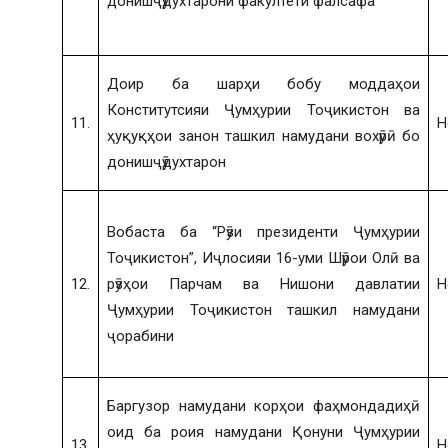
донишҷӯдухтарони факултети фалсафа
Доир ба шарҳи бобу моддаҳои
Конститутсияи Ҷумҳурии Тоҷикистон ва
11.
Н
ҳуқуқҳои занон ташкил намудани вохӯрӣ бо
донишҷӯдухтарон
Вобаста ба “Рӯзи президенти Ҷумҳурии
Тоҷикистон”, Иҷлосияи 16-уми Шӯрои Олӣ ва
12.
рӯзҳои Парчам ва Нишони давлатии
Н
Ҷумҳурии Тоҷикистон ташкил намудани
ҷорабини
Баргузор намудани корҳои фаҳмондадиҳӣ
оид ба роия намудани Қонуни Ҷумҳурии
13.
Н