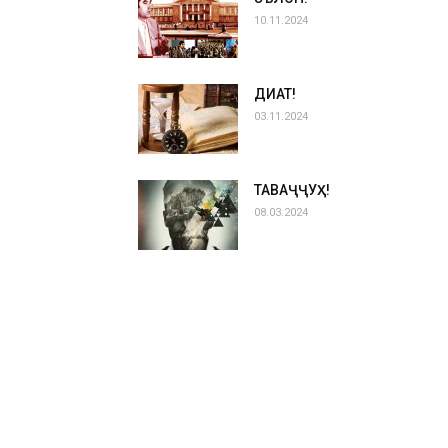
10.11.2024
ДИҚҚАТ!
03.11.2024
ТАВАҶҶУҲ!
08.03.2024