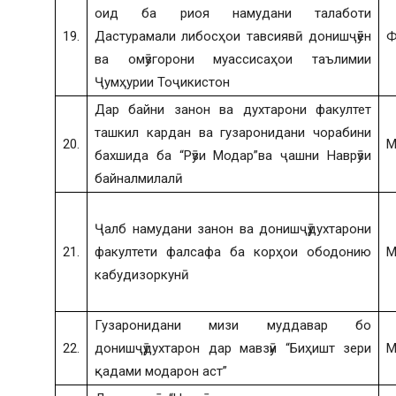
оид ба риоя намудани талаботи
19.
Дастурамали либосҳои тавсиявӣ донишҷӯён
Ф
ва омӯзгорони муассисаҳои таълимии
Ҷумҳурии Тоҷикистон
Дар байни занон ва духтарони факултет
ташкил кардан ва гузаронидани чорабини
20.
М
бахшида ба “Рӯзи Модар”ва ҷашни Наврӯзи
байналмилалӣ
Ҷалб намудани занон ва донишҷӯдухтарони
21.
факултети фалсафа ба корҳои ободонию
М
кабудизоркунӣ
Гузаронидани мизи муддавар бо
22.
донишҷӯдухтарон дар мавзӯи “Биҳишт зери
М
қадами модарон аст”