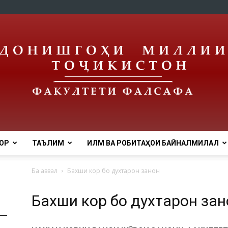
ОР
ТАЪЛИМ
ИЛМ ВА РОБИТАҲОИ БАЙНАЛМИЛАЛӢ
tnu
Ба аввал
Бахши кор бо духтарон занон
Бахши кор бо духтарон зан