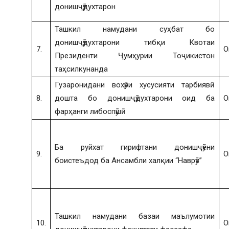
донишҷӯдухтарон
Ташкил намудани суҳбат бо
донишҷӯдухтарони тибқи Квотаи
7.
О
Президенти Ҷумҳурии Тоҷикистон
таҳсилкунанда
Гузаронидани вохӯри хусусияти тарбиявӣ
8.
дошта бо донишҷӯдухтарони оид ба
О
фарҳанги либоспӯшӣ
Ба руйхат гирифтани донишҷӯёни
9.
О
боистеъдод ба Ансамбли халқии “Наврӯз”
Ташкил намудани базаи маълумотии
10.
О