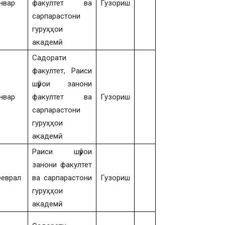
нвар
факултет ва
Гузориш
сарпарастони
гуруҳҳои
академӣ
Садорати
факултет, Раиси
шӯрои занони
нвар
факултет ва
Гузориш
сарпарастони
гуруҳҳои
академӣ
Раиси шӯрои
занони факултет
еврал
ва сарпарастони
Гузориш
гуруҳҳои
академӣ