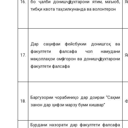
16.
бо ҷалби донишҷӯдухтарони ятим, маъюб,
Я
тибқи квота таҳсилкунанда ва волонтерон
Дар саҳифаи фейсбукии донишгоҳ ва
факултети фалсафа чоп намудани
17.
Я
мақоллаҳои омӯзгорон ва донишҷӯдухтарони
факултети фалсафа
Баргузории чорабиниҳо дар доираи “Саҳми
18.
Ф
занон дар ҳифзи марзу буми кишвар”
Бурдани назорати дар факултети фалсафа