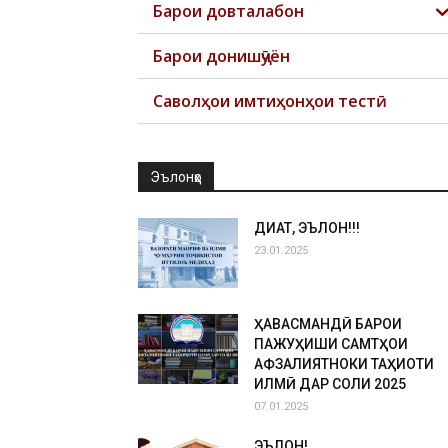
Барои довталабон
Барои донишҷӯён
Саволҳои имтиҳонҳои тестӣ
Эълонҳо
ДИҚҚАТ, ЭЪЛОН!!!
23.01.2025
ҲАВАСМАНДӢ БАРОИ
ПАЖУҲИШИ САМТҲОИ
АФЗАЛИЯТНОКИ ТАҲҚИҚОТИ
ИЛМӢ ДАР СОЛИ 2025
07.01.2025
ЭЪЛОН!