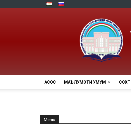
АСОСӢ
МАЪЛУМОТИ УМУМӢ
СОХТ
Меню