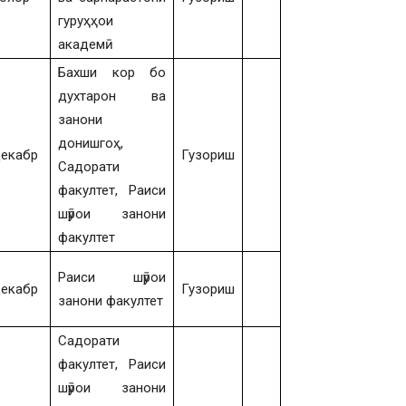
гуруҳҳои
академӣ
Бахши кор бо
духтарон ва
занони
донишгоҳ,
екабр
Гузориш
Садорати
факултет, Раиси
шӯрои занони
факултет
Раиси шӯрои
екабр
Гузориш
занони факултет
Садорати
факултет, Раиси
шӯрои занони