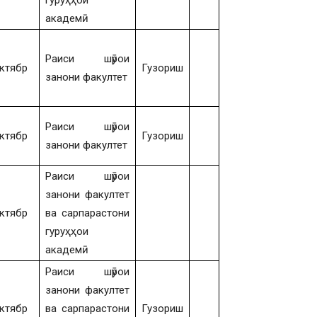
гуруҳҳои
академӣ
Раиси шӯрои
ктябр
Гузориш
занони факултет
Раиси шӯрои
ктябр
Гузориш
занони факултет
Раиси шӯрои
занони факултет
ктябр
ва сарпарастони
гуруҳҳои
академӣ
Раиси шӯрои
занони факултет
ктябр
ва сарпарастони
Гузориш