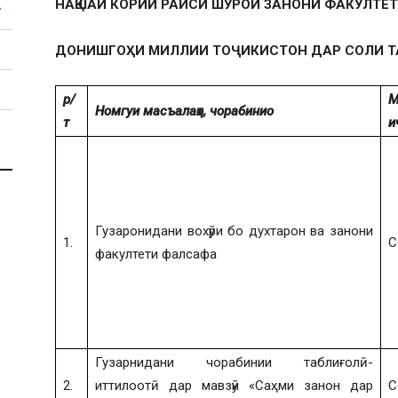
НАҚШАИ КОРИИ РАИСИ ШӮРОИ ЗАНОНИ ФАКУЛТЕ
ДОНИШГОҲИ МИЛЛИИ ТОҶИКИСТОН ДАР СОЛИ Т
р/
М
Номгуи масъалаҳо, чорабини
о
т
и
Гузаронидани вохӯри бо духтарон ва занони
1.
С
факултети фалсафа
Гузарнидани чорабинии таблиғолӣ-
2.
иттилоотӣ дар мавзӯи «Саҳми занон дар
С