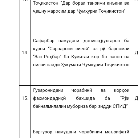
Тоҷикистон “Дар бораи танзими анъана ва
ҷашну маросим дар Ҷумҳурии Тоҷикистон”
Сафарбар намудани донишҷӯдухтарон ба
курси “Сарварони сиёсӣ” аз рӯи барномаи
14.
Д
“Зан-Роҳбар” ба Кумитаи кор бо занон ва
оилаи назди Ҳукумати Ҷумҳурии Тоҷикистон
Гузаронидани чорабинӣ ва корҳои
15.
фаҳмондадиҳӣ бахшида ба “Рӯзи
Д
байналмилалии мубориза бар зидди СПИД”
Баргузор намудани чорабинии маърифатӣ