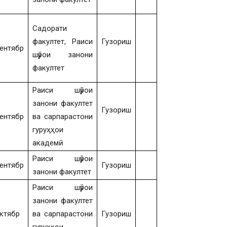
Садорати
факултет, Раиси
Гузориш
ентябр
шӯрои занони
факултет
Раиси шӯрои
занони факултет
Гузориш
ентябр
ва сарпарастони
гуруҳҳои
академӣ
Раиси шӯрои
ентябр
Гузориш
занони факултет
Раиси шӯрои
занони факултет
ктябр
ва сарпарастони
Гузориш