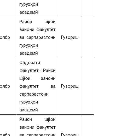
гуруҳҳои
академӣ
Раиси шӯрои
занони факултет
оябр
ва сарпарастони
Гузориш
гуруҳҳои
академӣ
Садорати
факултет, Раиси
шӯрои занони
оябр
факултет ва
Гузориш
сарпарастони
гуруҳҳои
академӣ
Раиси шӯрои
занони факултет
оябр
ва сарпарастони
Гузориш