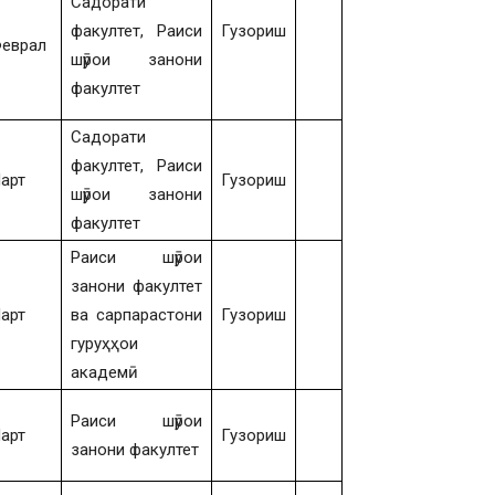
Садорати
факултет, Раиси
Гузориш
еврал
шӯрои занони
факултет
Садорати
факултет, Раиси
арт
Гузориш
шӯрои занони
факултет
Раиси шӯрои
занони факултет
арт
ва сарпарастони
Гузориш
гуруҳҳои
академӣ
Раиси шӯрои
арт
Гузориш
занони факултет