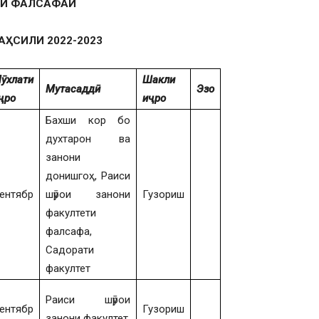
ТИ ФАЛСАФАИ
АҲСИЛИ 202
2
-202
3
ӯхлати
Шакли
Мутасаддӣ
Эзо
ҷро
и
ҷ
ро
Бахши кор бо
духтарон ва
занони
донишгоҳ, Раиси
ентябр
шӯрои занони
Гузориш
факултети
фалсафа,
Садорати
факултет
Раиси шӯрои
ентябр
Гузориш
занони факултет