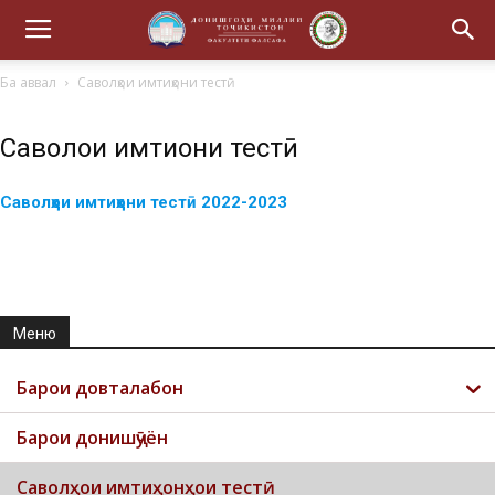
Ба аввал
Саволҳои имтиҳони тестӣ
Саволҳои имтиҳони тестӣ
Саволҳои имтиҳони тестӣ 2022-2023
Меню
Барои довталабон
Барои донишҷӯён
Саволҳои имтиҳонҳои тестӣ