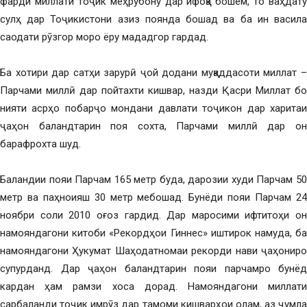
фарди миллати тоҷик меҳрубону дар ифоқа бошем, то ваҳдату
сулҳ дар Тоҷикистони азиз поянда бошад ва ба ин васила
саодати рӯзгор моро ёру мададгор гардад.
Ба хотири дар сатҳи зарурӣ ҷой додани муқаддасоти миллат –
Парчами миллӣ дар пойтахти кишвар, назди Қасри Миллат бо
нияти асрҳо побарҷо мондани давлати тоҷикон дар харитаи
ҷаҳон баландтарин поя сохта, Парчами миллӣ дар он
барафрохта шуд.
Баландии пояи Парчам 165 метр буда, дарозии худи Парчам 50
метр ва паҳноияш 30 метр мебошад. Бунёди пояи Парчам 24
ноябри соли 2010 оғоз гардид. Дар маросими ифтитоҳи он
намояндагони китоби «Рекордҳои Гиннес» иштирок намуда, ба
намояндагони Ҳукумат Шаҳодатномаи рекорди нави ҷаҳониро
супурданд. Дар ҷаҳон баландтарин пояи парчамро бунёд
кардан ҳам рамзи хоса дорад. Намояндагони миллати
сарбаланди тоҷик имрӯз дар тамоми кишварҳои олам, аз ҷумла