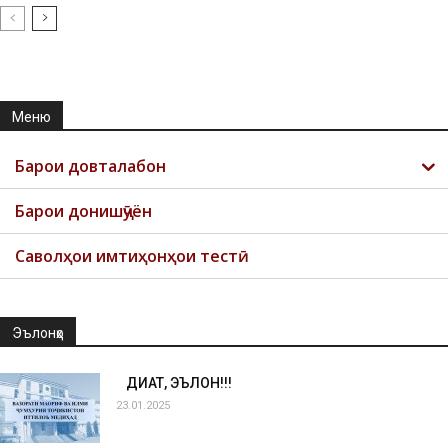
Меню
Барои довталабон
Барои донишҷӯён
Саволҳои имтиҳонҳои тестӣ
Эълонҳо
ДИҚҚАТ, ЭЪЛОН!!!
23.01.2025