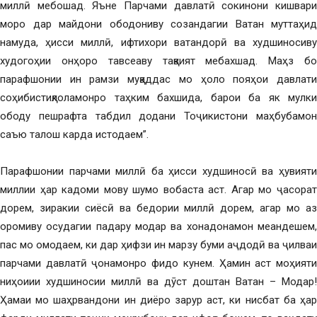
миллӣ мебошад. Яъне Парчами давлатӣ сокинони кишвари
моро дар майдони ободониву созандагии Ватан муттаҳид
намуда, ҳисси миллӣ, ифтихори ватандорӣ ва худшиносиву
худогоҳии онҳоро тавсеаву тақвият мебахшад. Маҳз бо
парафшонии ин рамзи муқаддас мо ҳоло пояҳои давлати
соҳибистиқлоламонро таҳким бахшида, барои ба як мулки
ободу пешрафта табдил додани Тоҷикистони маҳбубамон
саъю талош карда истодаем”.
Парафшонии парчами миллӣ ба ҳисси худшиносӣ ва ҳувияти
миллии ҳар кадоми мову шумо вобаста аст. Агар мо ҷасорат
дорем, зиракии сиёсӣ ва бедории миллӣ дорем, агар мо аз
оромиву осудагии падару модар ва хонадонамон меандешем,
пас мо омодаем, ки дар ҳифзи ин марзу буми аҷдодӣ ва ҷилваи
парчами давлатӣ ҷонамонро фидо кунем. Ҳамин аст моҳияти
ниҳоиии худшиносии миллӣ ва дӯст доштан Ватан – Модар!
Ҳамаи мо шаҳрвандони ин диёро зарур аст, ки нисбат ба ҳар