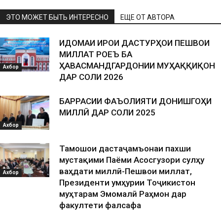
ЭТО МОЖЕТ БЫТЬ ИНТЕРЕСНО
ЕЩЕ ОТ АВТОРА
ИДОМАИ ИҶРОИ ДАСТУРҲОИ ПЕШВОИ
МИЛЛАТ РОҶЕЪ БА
ҲАВАСМАНДГАРДОНИИ МУҲАҚҚИҚОН
Ахбор
ДАР СОЛИ 2026
БАРРАСИИ ФАЪОЛИЯТИ ДОНИШГОҲИ
МИЛЛӢ ДАР СОЛИ 2025
Ахбор
Тамошои дастаҷамъонаи пахши
мустақими Паёми Асосгузори сулҳу
ваҳдати миллӣ-Пешвои миллат,
Ахбор
Президенти Ҷумҳурии Тоҷикистон
муҳтарам Эмомалӣ Раҳмон дар
факултети фалсафа