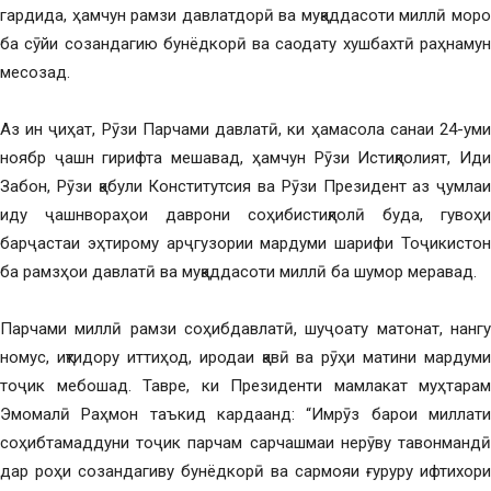
гардида, ҳамчун рамзи давлатдорӣ ва муқаддасоти миллӣ моро
ба сӯйи созандагию бунёдкорӣ ва саодату хушбахтӣ раҳнамун
месозад.
Аз ин ҷиҳат, Рӯзи Парчами давлатӣ, ки ҳамасола санаи 24-уми
ноябр ҷашн гирифта мешавад, ҳамчун Рӯзи Истиқлолият, Иди
Забон, Рӯзи қабули Конститутсия ва Рӯзи Президент аз ҷумлаи
иду ҷашнвораҳои даврони соҳибистиқлолӣ буда, гувоҳи
барҷастаи эҳтирому арҷгузории мардуми шарифи Тоҷикистон
ба рамзҳои давлатӣ ва муқаддасоти миллӣ ба шумор меравад.
Парчами миллӣ рамзи соҳибдавлатӣ, шуҷоату матонат, нангу
номус, иқтидору иттиҳод, иродаи қавӣ ва рӯҳи матини мардуми
тоҷик мебошад. Тавре, ки Президенти мамлакат муҳтарам
Эмомалӣ Раҳмон таъкид кардаанд: “Имрӯз барои миллати
соҳибтамаддуни тоҷик парчам сарчашмаи нерӯву тавонмандӣ
дар роҳи созандагиву бунёдкорӣ ва сармояи ғуруру ифтихори