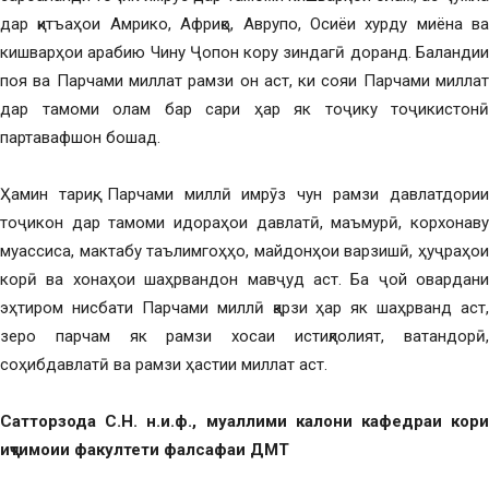
дар қитъаҳои Амрико, Африқо, Аврупо, Осиёи хурду миёна ва
кишварҳои арабию Чину Ҷопон кору зиндагӣ доранд. Баландии
поя ва Парчами миллат рамзи он аст, ки сояи Парчами миллат
дар тамоми олам бар сари ҳар як тоҷику тоҷикистонӣ
партавафшон бошад.
Ҳамин тариқ, Парчами миллӣ имрӯз чун рамзи давлатдории
тоҷикон дар тамоми идораҳои давлатӣ, маъмурӣ, корхонаву
муассиса, мактабу таълимгоҳҳо, майдонҳои варзишӣ, ҳуҷраҳои
корӣ ва хонаҳои шаҳрвандон мавҷуд аст. Ба ҷой овардани
эҳтиром нисбати Парчами миллӣ қарзи ҳар як шаҳрванд аст,
зеро парчам як рамзи хосаи истиқлолият, ватандорӣ,
соҳибдавлатӣ ва рамзи ҳастии миллат аст.
Cатторзода С.Н. н.и.ф., муаллими калони кафедраи кори
иҷтимоии факултети фалсафаи ДМТ