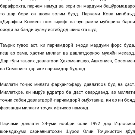
барафрохта, парчам намуд ва зери он мардуми башӯромадаро
то дар бори он шоҳи золим бурд. Парчами Кова минбаъд
«Дирафши Ковиён» ном гирифт ва чун рамзи мубориза барои
озодӣ аз банди зулму истибдод шинохта шуд.
Таърих гувоҳ аст, ки парчамдорӣ эҷоди мардуми форс буда,
пеш аз ҳама, ҳастии миллат ва давлатдориро муаяйн мекард.
Дар тӯли таърих давлатҳои Ҳахоманишҳо, Ашкониён, Сосониён
ва Сомониён ҳар яке парчамдор буданд.
Миллати тоҷик милати фарҳангофару давлатсоз буд ва ҳаст.
Миллатҳое, ки имрӯз қудратро ба даст овардаанд, аз миллати
тоҷик сабақи давлатдорӣ-парчамдорӣ омӯхтаанд, ки аз ин бояд
фарзанди миллати тоҷик ифтихор намояд.
Парчами давлатӣ 24-уми ноябри соли 1992 дар Иҷлосияи
шонздаҳуми сарнавиштсози Шурои Олии Тоҷикистон қабул