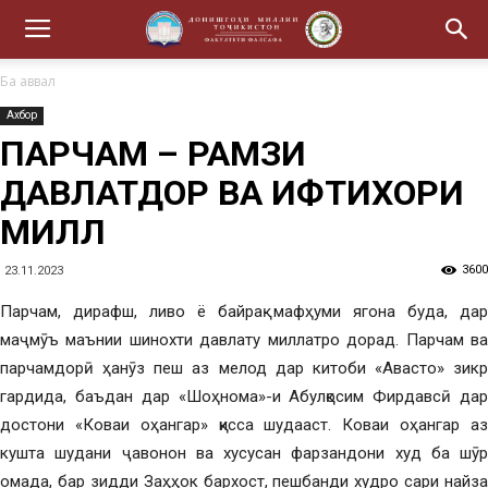
Ба аввал
Ахбор
ПАРЧАМ – РАМЗИ
ДАВЛАТДОРӢ ВА ИФТИХОРИ
МИЛЛӢ
3600
23.11.2023
Парчам, дирафш, ливо ё байрақ мафҳуми ягона буда, дар
маҷмӯъ маънии шинохти давлату миллатро дорад. Парчам ва
парчамдорӣ ҳанӯз пеш аз мелод дар китоби «Авасто» зикр
гардида, баъдан дар «Шоҳнома»-и Абулқосим Фирдавсӣ дар
достони «Коваи оҳангар» қисса шудааст. Коваи оҳангар аз
кушта шудани ҷавонон ва хусусан фарзандони худ ба шӯр
омада, бар зидди Заҳҳок бархост, пешбанди худро сари найза