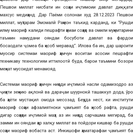
Пешвои миллат нисбати ин соҳаи иҷтимоии давлат диққати
махсус медиҳанд. Дар Паёми солонаи худ 28.12.2023 Пешвои
миллат, муҳтарам Эмомалӣ Раҳмон таъкид карданд, ки “Рушди
илму маориф калиди пешрафти ҳамаи соҳаҳо ва омили муҳимтарини
таъмин намудани ояндаи босуботи давлат ва фардои
босаодати ҷомеа ба ҳисоб меравад”. Илова ба ин, дар шароити
муосир системаи маориф ҳамчун воситаи асосии пешрафти
техникаву технологияи иттилоотӣ буда, барои таъмини бозори
меҳнат мусоидат менамояд.
Системаи маориф ҳамчун ниҳоди иҷтимоӣ насли одамизодро аз
ҷиҳати зеҳнию ақлонӣ ва дараҷаи шуурнокӣ ташаккул дода, ӯро
ба ҳаёти мустақил омода месозад. Беҳуда нест, ки институти
маориф соҳаи афзалиятноки ҷамъият ба ҳисоб рафта, рушди
дигар соҳаҳои иҷтимоӣ маҳз аз ин ниҳод сарчашма мегирад, ба
замми ин ояндаи ҳар халқу миллат ва пойдори кишвар ба рушди
соҳаи маориф вобаста аст. Инкишофи ҳаматарафаи ҷамъият ба