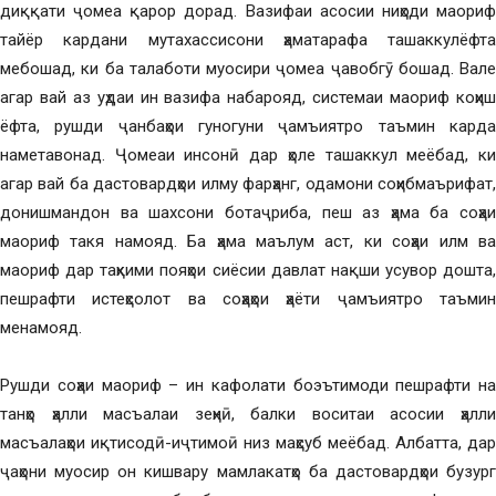
диққати ҷомеа қарор дорад. Вазифаи асосии ниҳоди маориф
тайёр кардани мутахассисони ҳаматарафа ташаккулёфта
мебошад, ки ба талаботи муосири ҷомеа ҷавобгӯ бошад. Вале
агар вай аз уҳдаи ин вазифа набарояд, системаи маориф коҳиш
ёфта, рушди ҷанбаҳои гуногуни ҷамъиятро таъмин карда
наметавонад. Ҷомеаи инсонӣ дар ҳоле ташаккул меёбад, ки
агар вай ба дастовардҳои илму фарҳанг, одамони соҳибмаърифат,
донишмандон ва шахсони ботаҷриба, пеш аз ҳама ба соҳаи
маориф такя намояд. Ба ҳама маълум аст, ки соҳаи илм ва
маориф дар таҳкими пояҳои сиёсии давлат нақши усувор дошта,
пешрафти истеҳсолот ва соҳаҳои ҳаёти ҷамъиятро таъмин
менамояд.
Рушди соҳаи маориф – ин кафолати боэътимоди пешрафти на
танҳо ҳалли масъалаи зеҳнӣ, балки воситаи асосии ҳалли
масъалаҳои иқтисодӣ-иҷтимоӣ низ маҳсуб меёбад. Албатта, дар
ҷаҳони муосир он кишвару мамлакатҳо ба дастовардҳои бузург