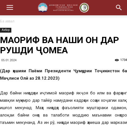
Ба аввал
Ахбор
МАОРИФ ВА НАҚШИ ОН ДАР
РУШДИ ҶОМЕА
1734
05.01.2024
(Дар ҳошияи Паёми Президенти Ҷумҳурии Тоҷикистон ба
Маҷлиси Олӣ аз 28.12.2023)
Дар байни ниҳодҳои иҷтимоӣ маориф якҷоя бо илм ва фарҳанг
мавқеи муҳимро дар тайёр намудани кадрҳои соҳаи хоҷагии халқ
ишғол мекунад. Маҳз ниҳодҳо фаъолияти муштараки одамон,
алоқаи байни онҳо ва талаботи моддию маънавии онҳоро
таъмин мекунанд. Аз ин рӯ, ниҳоди маориф ҳамеша дар маркази