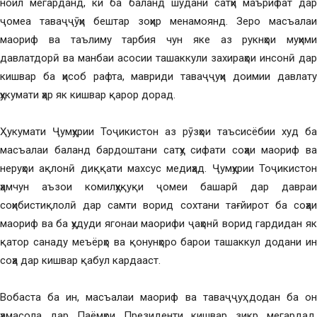
ноил мегарданд, ки ба баланд шудани сатҳи маърифат дар
ҷомеа таваҷҷӯҳи бештар зоҳир менамоянд. Зеро масъалаи
маориф ва таълиму тарбия чун яке аз рукнҳои муҳими
давлатдорӣ ва манбаи асосии ташаккули захираҳои инсонӣ дар
кишвар ба ҳисоб рафта, мавриди таваҷҷуҳи доимии давлату
ҳукумати ҳар як кишвар қарор дорад.
Ҳукумати Ҷумҳурии Тоҷикистон аз рӯзҳои таъсисёбии худ ба
масъалаи баланд бардоштани сатҳу сифати соҳаи маориф ва
неруҳои ақлонӣ диққати махсус медиҳад. Ҷумҳурии Тоҷикистон
ҳамчун аъзои комилҳуқуқи ҷомеи башарӣ дар давраи
соҳибистиқлолӣ дар самти ворид сохтани тағйирот ба соҳаи
маориф ва ба ҳудуди ягонаи маорифи ҷаҳонӣ ворид гардидан як
қатор санаду меъёрҳо ва қонунҳоро барои ташаккул додани ин
соҳа дар кишвар қабул кардааст.
Вобаста ба ин, масъалаи маориф ва таваҷҷуҳ додан ба он
ҳамасола дар Паёмҳои Президенти кишвар зикр мегардад.