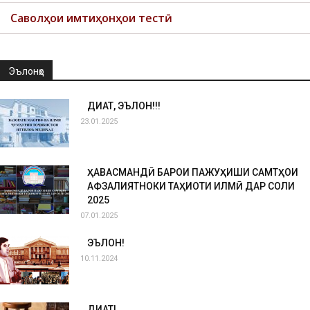
Саволҳои имтиҳонҳои тестӣ
Эълонҳо
ДИҚҚАТ, ЭЪЛОН!!!
23.01.2025
ҲАВАСМАНДӢ БАРОИ ПАЖУҲИШИ САМТҲОИ
АФЗАЛИЯТНОКИ ТАҲҚИҚОТИ ИЛМӢ ДАР СОЛИ
2025
07.01.2025
ЭЪЛОН!
10.11.2024
ДИҚҚАТ!