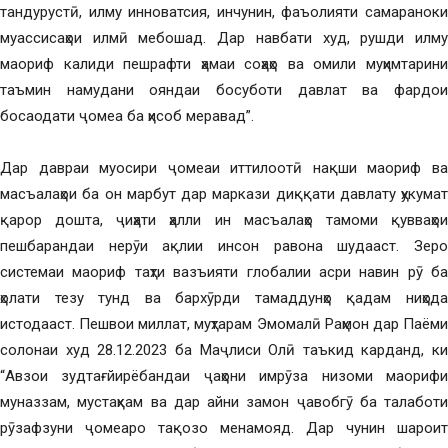
тандурустӣ, илму инноватсия, инчунин, фаъолияти самараноки
муассисаҳои илмӣ мебошад. Дар навбати худ, рушди илму
маориф калиди пешрафти ҳамаи соҳаҳо ва омили муҳимтарини
таъмин намудани ояндаи босуботи давлат ва фардои
босаодати ҷомеа ба ҳисоб меравад”.
Дар давраи муосири ҷомеаи иттилоотӣ нақши маориф ва
масъалаҳои ба он марбут дар маркази диққати давлату ҳукумат
қарор дошта, ҷиҳати ҳалли ин масъалаҳо тамоми қувваҳои
пешбарандаи нерӯи ақлии инсон равона шудааст. Зеро
системаи маориф таҳти вазъияти глобалии асри навин рӯ ба
ҳолати тезу тунд ва бархӯрди тамаддунҳо қадам ниҳода
истодааст. Пешвои миллат, муҳтарам Эмомалӣ Раҳмон дар Паёми
солонаи худ 28.12.2023 ба Маҷлиси Олӣ таъкид карданд, ки
“Авзои зудтағйирёбандаи ҷаҳони имрӯза низоми маорифи
муназзам, мустаҳкам ва дар айни замон ҷавобгӯ ба талаботи
рӯзафзуни ҷомеаро тақозо менамояд. Дар чунин шароит