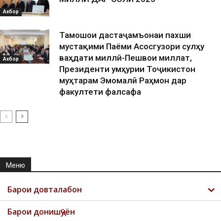
Ахбор
Тамошои дастаҷамъонаи пахши
мустақими Паёми Асосгузори сулҳу
ваҳдати миллӣ-Пешвои миллат,
Ахбор
Президенти Ҷумҳурии Тоҷикистон
муҳтарам Эмомалӣ Раҳмон дар
факултети фалсафа
Меню
Барои довталабон
Барои донишҷӯён