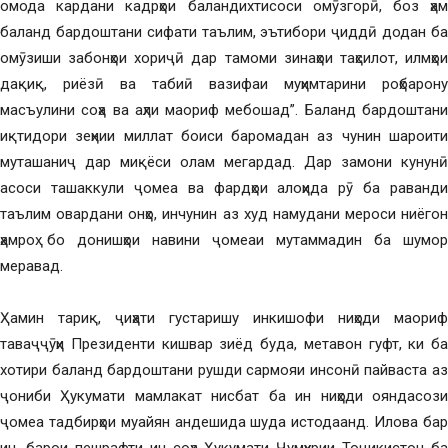
омода кардани кадрҳои баландихтисоси омӯзгорӣ, боз ҳам
баланд бардоштани сифати таълим, эътибори ҷиддӣ додан ба
омӯзиши забонҳои хориҷӣ дар тамоми зинаҳои таҳсилот, илмҳои
дақиқ, риёзӣ ва табиӣ вазифаи муҳимтарини роҳбарону
масъулини соҳа ва аҳли маориф мебошад”. Баланд бардоштани
иқтидори зеҳнии миллат боиси баромадан аз чунин шароити
муташаниҷ дар миқёси олам мегардад. Дар замони кунунӣ
асоси ташаккули ҷомеа ва фардҳои алоҳида рӯ ба раванди
таълим овардани онҳо, инчунин аз худ намудани мероси ниёгон
ҳамроҳ бо донишҳои навини ҷомеаи мутаммадин ба шумор
меравад.
Ҳамин тариқ, ҷиҳати густаришу инкишофи ниҳоди маориф
таваҷҷӯҳи Президенти кишвар зиёд буда, метавон гуфт, ки ба
хотири баланд бардоштани рушди сармояи инсонӣ пайваста аз
ҷониби Ҳукумати мамлакат нисбат ба ин ниҳоди ояндасози
ҷомеа тадбирҳои муайян андешида шуда истодаанд. Илова бар