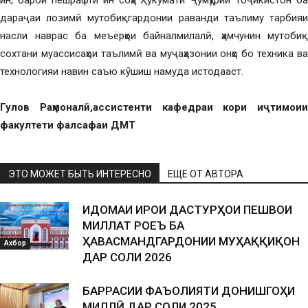
ин, барои пешрафти ин соҳа Ҳукумати Ҷумҳурии Тоҷикистон ба
дараҷаи лозимӣ мутобиқгардонии раванди таълиму тарбияи
насли наврас ба меъёрҳои байналмилалӣ, ҳамчунин мутобиқ
сохтани муассисаҳои таълимӣ ва муҷаҳазонии онҳо бо техника ва
технологияи навин саъю кӯшиш намуда истодааст.
Гулов Раҳмоналӣ,
ассистенти кафедраи кори иҷтимоии
факултети фалсафаи ДМТ
ЭТО МОЖЕТ БЫТЬ ИНТЕРЕСНО
ЕЩЕ ОТ АВТОРА
ИДОМАИ ИҶРОИ ДАСТУРҲОИ ПЕШВОИ
МИЛЛАТ РОҶЕЪ БА
ҲАВАСМАНДГАРДОНИИ МУҲАҚҚИҚОН
Ахбор
ДАР СОЛИ 2026
БАРРАСИИ ФАЪОЛИЯТИ ДОНИШГОҲИ
МИЛЛӢ ДАР СОЛИ 2025