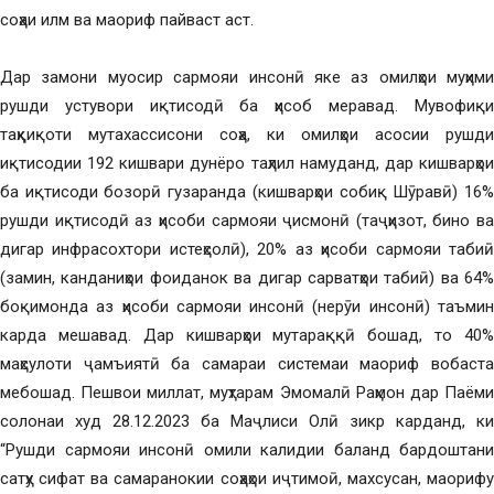
соҳаи илм ва маориф пайваст аст.
Дар замони муосир сармояи инсонӣ яке аз омилҳои муҳими
рушди устувори иқтисодӣ ба ҳисоб меравад. Мувофиқи
таҳқиқоти мутахассисони соҳа, ки омилҳои асосии рушди
иқтисодии 192 кишвари дунёро таҳлил намуданд, дар кишварҳои
ба иқтисоди бозорӣ гузаранда (кишварҳои собиқ Шӯравӣ) 16%
рушди иқтисодӣ аз ҳисоби сармояи ҷисмонӣ (таҷҳизот, бино ва
дигар инфрасохтори истеҳсолӣ), 20% аз ҳисоби сармояи табиӣ
(замин, канданиҳои фоиданок ва дигар сарватҳои табиӣ) ва 64%
боқимонда аз ҳисоби сармояи инсонӣ (нерӯи инсонӣ) таъмин
карда мешавад. Дар кишварҳои мутараққӣ бошад, то 40%
маҳсулоти ҷамъиятӣ ба самараи системаи маориф вобаста
мебошад. Пешвои миллат, муҳтарам Эмомалӣ Раҳмон дар Паёми
солонаи худ 28.12.2023 ба Маҷлиси Олӣ зикр карданд, ки
“Рушди сармояи инсонӣ омили калидии баланд бардоштани
сатҳу сифат ва самаранокии соҳаҳои иҷтимоӣ, махсусан, маорифу