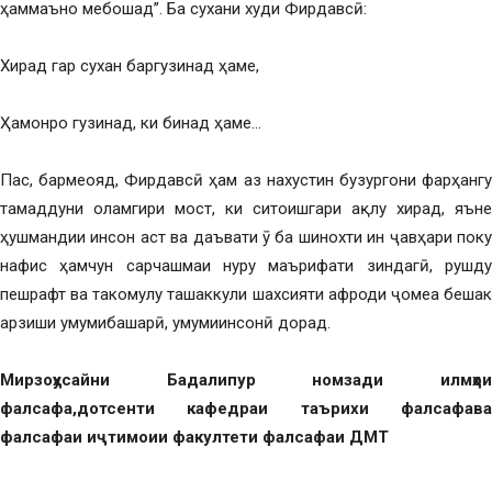
ҳаммаъно мебошад”. Ба сухани худи Фирдавсӣ:
Хирад гар сухан баргузинад ҳаме,
Ҳамонро гузинад, ки бинад ҳаме…
Пас, бармеояд, Фирдавсӣ ҳам аз нахустин бузургони фарҳангу
тамаддуни оламгири мост, ки ситоишгари ақлу хирад, яъне
ҳушмандии инсон аст ва даъвати ӯ ба шинохти ин ҷавҳари поку
нафис ҳамчун сарчашмаи нуру маърифати зиндагӣ, рушду
пешрафт ва такомулу ташаккули шахсияти афроди ҷомеа бешак
арзиши умумибашарӣ, умумиинсонӣ дорад.
Мирзоҳусайни Бадалипур номзади илмҳои
фалсафа,дотсенти кафедраи таърихи фалсафава
фалсафаи иҷтимоии факултети фалсафаи ДМТ