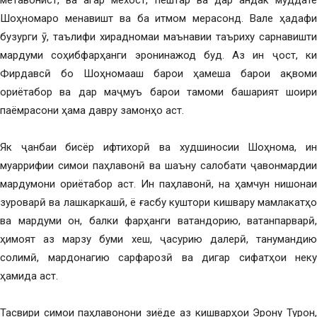
метавонист, ва агар мехост, пештар ва дар андак муддате
Шоҳномаро менавишт ва ба итмом мерасонд. Вале ҳадафи
бузурги ӯ, таълифи хирадномаи маънавии таъриху сарнавишти
мардуми соҳибфарҳанги эронинажод буд. Аз ин ҷост, ки
Фирдавсӣ бо Шоҳномааш барои ҳамеша барои ақвоми
ориётабор ва дар маҷмуъ барои тамоми башарият шоири
паёмрасони ҳама давру замонҳо аст.
Як ҷанбаи бисёр ифтихорӣ ва худшиносии Шоҳнома, ин
муаррифии симои паҳлавонӣ ва шаъну салобати ҷавонмардии
мардумони ориётабор аст. Ин паҳлавонӣ, на ҳамчун нишонаи
зуроварӣ ва лашкаркашӣ, ё ғасбу куштори кишвару мамлакатҳо
ва мардуми он, балки фарҳанги ватандорию, ватанпарварӣ,
ҳимоят аз марзу буми хеш, ҷасурию далерӣ, танумандию
солимӣ, мардонагию сарфарозӣ ва дигар сифатҳои неку
ҳамида аст.
Тасвири симои паҳлавонони зиёде аз кишварҳои Эрону Турон,