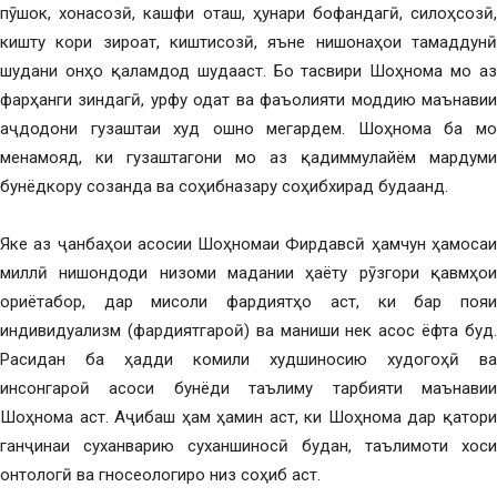
пӯшок, хонасозӣ, кашфи оташ, ҳунари бофандагӣ, силоҳсозӣ,
кишту кори зироат, киштисозӣ, яъне нишонаҳои тамаддунӣ
шудани онҳо қаламдод шудааст. Бо тасвири Шоҳнома мо аз
фарҳанги зиндагӣ, урфу одат ва фаъолияти моддию маънавии
аҷдодони гузаштаи худ ошно мегардем. Шоҳнома ба мо
менамояд, ки гузаштагони мо аз қадиммулайём мардуми
бунёдкору созанда ва соҳибназару соҳибхирад будаанд.
Яке аз ҷанбаҳои асосии Шоҳномаи Фирдавсӣ ҳамчун ҳамосаи
миллӣ нишондоди низоми мадании ҳаёту рӯзгори қавмҳои
ориётабор, дар мисоли фардиятҳо аст, ки бар пояи
индивидуализм (фардиятгароӣ) ва маниши нек асос ёфта буд.
Расидан ба ҳадди комили худшиносию худогоҳӣ ва
инсонгароӣ асоси бунёди таълиму тарбияти маънавии
Шоҳнома аст. Аҷибаш ҳам ҳамин аст, ки Шоҳнома дар қатори
ганҷинаи суханварию суханшиносӣ будан, таълимоти хоси
онтологӣ ва гносеологиро низ соҳиб аст.