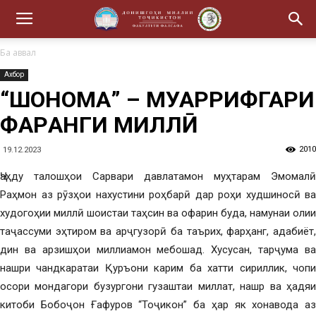
Ба аввал
Ахбор
“ШОҲНОМА” – МУАРРИФГАРИ
ФАРҲАНГИ МИЛЛӢ
2010
19.12.2023
Ҷаҳду талошҳои Сарвари давлатамон муҳтарам Эмомалӣ
Раҳмон аз рӯзҳои нахустини роҳбарӣ дар роҳи худшиносӣ ва
худогоҳии миллӣ шоистаи таҳсин ва офарин буда, намунаи олии
таҷассуми эҳтиром ва арҷгузорӣ ба таърих, фарҳанг, адабиёт,
дин ва арзишҳои миллиамон мебошад. Хусусан, тарҷума ва
нашри чандкаратаи Қуръони карим ба хатти сириллик, чопи
осори мондагори бузургони гузаштаи миллат, нашр ва ҳадяи
китоби Бобоҷон Ғафуров “Тоҷикон” ба ҳар як хонавода аз