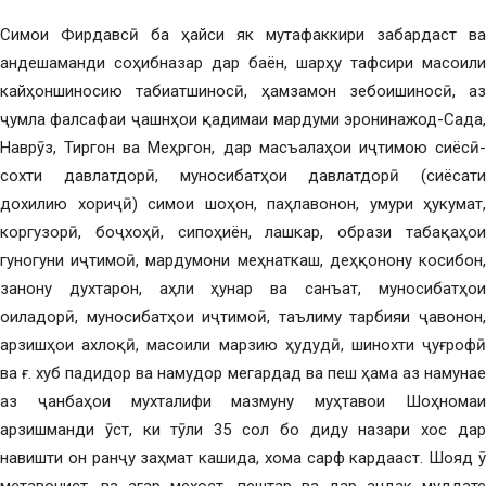
Симои Фирдавсӣ ба ҳайси як мутафаккири забардаст ва
андешаманди соҳибназар дар баён, шарҳу тафсири масоили
кайҳоншиносию табиатшиносӣ, ҳамзамон зебоишиносӣ, аз
ҷумла фалсафаи ҷашнҳои қадимаи мардуми эронинажод-Сада,
Наврӯз, Тиргон ва Меҳргон, дар масъалаҳои иҷтимою сиёсӣ-
сохти давлатдорӣ, муносибатҳои давлатдорӣ (сиёсати
дохилию хориҷӣ) симои шоҳон, паҳлавонон, умури ҳукумат,
коргузорӣ, боҷхоҳӣ, сипоҳиён, лашкар, образи табақаҳои
гуногуни иҷтимоӣ, мардумони меҳнаткаш, деҳқонону косибон,
занону духтарон, аҳли ҳунар ва санъат, муносибатҳои
оиладорӣ, муносибатҳои иҷтимоӣ, таълиму тарбияи ҷавонон,
арзишҳои ахлоқӣ, масоили марзию ҳудудӣ, шинохти ҷуғрофӣ
ва ғ. хуб падидор ва намудор мегардад ва пеш ҳама аз намунае
аз ҷанбаҳои мухталифи мазмуну муҳтавои Шоҳномаи
арзишманди ӯст, ки тӯли 35 сол бо диду назари хос дар
навишти он ранҷу заҳмат кашида, хома сарф кардааст. Шояд ӯ