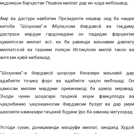
иқдомҳои барҷастаи Пешвои миллат дар ин ҷода мебошанд.
Амр ва дастури навбатии Президенти кишвар оид ба нашри
китоби “Шоҳнома”-и Абулқосим Фирдавсӣ ва тақдиму
дастраси мардум гардонидани он падидаи фарҳангии
ҳувиятсози миллат аст, ки ба раванди маънавии давлату
миллатсозӣ ва таҳкими пояҳои Истиқлоли миллӣ такон ва
ангезаи қавӣ мебахшад.
“Шоҳнома”-и Фирдавсӣ шоҳкори беназири маънавӣ дар
адабиёти тоҷику форс ва адабиёти ҷаҳон мебошад. Он
ҳамосаи миллии мардуми ориёинажод ба шумор меравад.
Эҷоди чунин шоҳасари таърихӣ зеҳни фавқуллода ва
ҷаҳонбинию ҷаҳоншиносии Фирдавсии бузург ва дар умум
шахсияти камназири таърихӣ будани ӯро ба намоиш мегузорад.
Устоди сухан, донишманди маъруфи миллат, зиндаёд Худоӣ