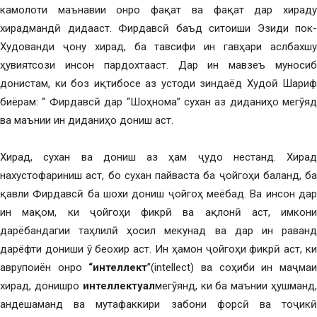
камолоти маънавии онро фақат ва фақат дар хираду
хирадмандӣ дидааст. Фирдавсӣ баъд ситоиши Эзиди пок-
Худованди ҷону хирад, ба тавсифи ин гавҳари аслбахшу
ҳувиятсози инсон пардохтааст. Дар ин мавзеъ муносиб
донистам, ки боз иқтибосе аз устоди зиндаёд Худоӣ Шариф
биёрам: “ Фирдавсӣ дар “Шоҳнома” сухан аз диданиҳо мегӯяд
ва маънии ин диданиҳо дониш аст.
Хирад, сухан ва дониш аз ҳам ҷудо нестанд. Хирад
нахустофариниш аст, бо сухан пайваста ба ҷойгоҳи баланд, ба
қавли Фирдавсӣ ба шохи дониш ҷойгоҳ меёбад. Ва инсон дар
ин мақом, ки ҷойгоҳи фикрӣ ва ақлонӣ аст, имкони
дарёбандагии таҳлилӣ ҳосил мекунад ва дар ин раванд
дарёфти дониши ӯ беохир аст. Ин ҳамон ҷойгоҳи фикрӣ аст, ки
аврупоиён онро
“интеллект
”(intellect) ва соҳиби ин маҷма
хирад, донишро
интеллектуал
мегӯянд, ки ба маънии ҳушманд
андешаманд ва мутафаккири забони форсӣ ва тоҷикӣ