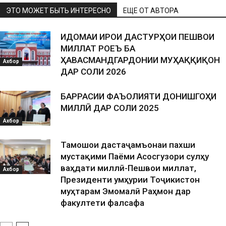
ЭТО МОЖЕТ БЫТЬ ИНТЕРЕСНО
ЕЩЕ ОТ АВТОРА
ИДОМАИ ИҶРОИ ДАСТУРҲОИ ПЕШВОИ
МИЛЛАТ РОҶЕЪ БА
ҲАВАСМАНДГАРДОНИИ МУҲАҚҚИҚОН
Ахбор
ДАР СОЛИ 2026
БАРРАСИИ ФАЪОЛИЯТИ ДОНИШГОҲИ
МИЛЛӢ ДАР СОЛИ 2025
Ахбор
Тамошои дастаҷамъонаи пахши
мустақими Паёми Асосгузори сулҳу
ваҳдати миллӣ-Пешвои миллат,
Ахбор
Президенти Ҷумҳурии Тоҷикистон
муҳтарам Эмомалӣ Раҳмон дар
факултети фалсафа