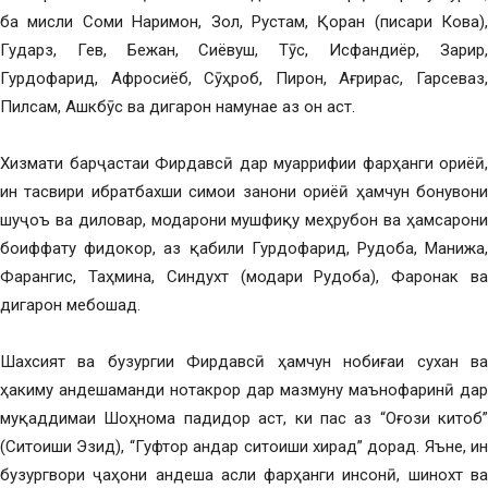
ба мисли Соми Наримон, Зол, Рустам, Қоран (писари Кова),
Гударз, Гев, Бежан, Сиёвуш, Тӯс, Исфандиёр, Зарир,
Гурдофарид, Афросиёб, Сӯҳроб, Пирон, Ағрирас, Гарсеваз,
Пилсам, Ашкбӯс ва дигарон намунае аз он аст.
Хизмати барҷастаи Фирдавсӣ дар муаррифии фарҳанги ориёӣ,
ин тасвири ибратбахши симои занони ориёӣ ҳамчун бонувони
шуҷоъ ва диловар, модарони мушфиқу меҳрубон ва ҳамсарони
боиффату фидокор, аз қабили Гурдофарид, Рудоба, Манижа,
Фарангис, Таҳмина, Синдухт (модари Рудоба), Фаронак ва
дигарон мебошад.
Шахсият ва бузургии Фирдавсӣ ҳамчун нобиғаи сухан ва
ҳакиму андешаманди нотакрор дар мазмуну маънофаринӣ дар
муқаддимаи Шоҳнома падидор аст, ки пас аз “Оғози китоб”
(Ситоиши Эзид), “Гуфтор андар ситоиши хирад” дорад. Яъне, ин
бузургвори ҷаҳони андеша асли фарҳанги инсонӣ, шинохт ва