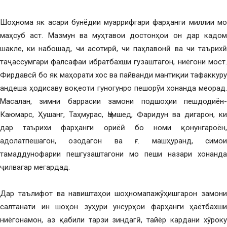
Шоҳнома як асари бунёдии муаррифгари фарҳанги миллии мо
маҳсуб аст. Мазмун ва муҳтавои достонҳои он дар кадом
шакле, ки набошад, чи асотирӣ, чи паҳлавонӣ ва чи таърихӣ
таҷассумгари фалсафаи ибратбахши гузаштагон, ниёгони мост.
Фирдавсӣ бо як маҳорати хос ва пайванди мантиқии тафаккуру
андеша ҳодисаву воқеоти гуногунро пешорӯи хонанда меорад.
Масалан, зимни баррасии замони подшоҳии пешдодиён-
Каюмарс, Ҳушанг, Таҳмурас, Ҷамшед, Фаридун ва дигарон, ки
дар таърихи фарҳанги ориёӣ бо номи қонунгароён,
адолатпешагон, озодагон ва ғ. машҳуранд, симои
тамаддунофарии пешгузаштагони мо пеши назари хонанда
ҷилвагар мегардад.
Дар таълифот ва навиштаҳои шоҳномапажӯҳишгарон замони
салтанати ин шоҳон зуҳури унсурҳои фарҳанги ҳаётбахши
ниёгонамон, аз қабили тарзи зиндагӣ, тайёр кардани хӯроку