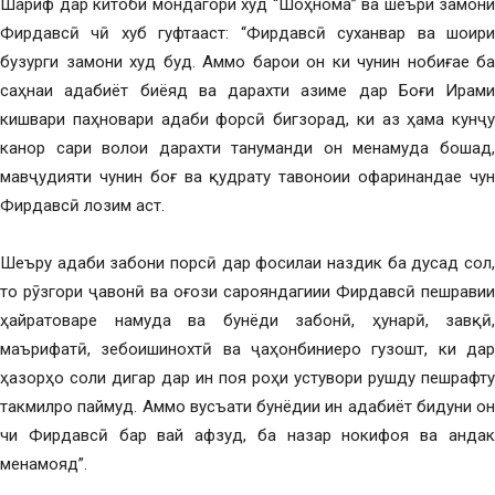
Шариф дар китоби мондагори худ “Шоҳнома” ва шеъри замони
Фирдавсӣ чӣ хуб гуфтааст: “Фирдавсӣ суханвар ва шоири
бузурги замони худ буд. Аммо барои он ки чунин нобиғае ба
саҳнаи адабиёт биёяд ва дарахти азиме дар Боғи Ирами
кишвари паҳновари адаби форсӣ бигзорад, ки аз ҳама кунҷу
канор сари волои дарахти тануманди он менамуда бошад,
мавҷудияти чунин боғ ва қудрату тавоноии офаринандае чун
Фирдавсӣ лозим аст.
Шеъру адаби забони порсӣ дар фосилаи наздик ба дусад сол,
то рӯзгори ҷавонӣ ва оғози сарояндагиии Фирдавсӣ пешравии
ҳайратоваре намуда ва бунёди забонӣ, ҳунарӣ, завқӣ,
маърифатӣ, зебоишинохтӣ ва ҷаҳонбиниеро гузошт, ки дар
ҳазорҳо соли дигар дар ин поя роҳи устувори рушду пешрафту
такмилро паймуд. Аммо вусъати бунёдии ин адабиёт бидуни он
чи Фирдавсӣ бар вай афзуд, ба назар нокифоя ва андак
менамояд”.