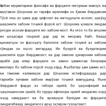
Ҷанбаи муҳимтарини фалсафа ва фарҳанги нигориши мавзуъ ва
муҳтавои Шоҳнома аз тарафи муаллифи он Ҳаким Фирдавсии
Тӯсӣ пеш аз ҳама дар ҳифозат ва нигоҳдошти асолат, шукӯҳу
шаҳомати забони тоҷикӣ форсӣ аст. Шоҳнома қомуси зиндаи
унсури асосии фарҳанги мо-забони мост. Аз оғоз то ба анҷоми
ин шоҳасари таърихӣ дар ҳар як мисраву байт, бахшу
қисматҳои он фасоҳату балоғати забони тоҷикӣ аз забони
гӯяндаи он эҳсос мегардад. Ин бузургӣ ва бузургвории
шахсияти худи Фирдавсист, ки дар замони ҳукмронии забони
арабӣ дар илму фарҳанги он замон ҳаммосаи беназири
миллиро бо забони порсӣ эҷод кард. Аҷобаташ ҳам ҳамин аст,
ки тамоми калимаҳои дар Шоҳнома истифодашуда дар
таркиби луғавии забони имрӯзаи тоҷикӣ мавҷуданд. Яъне
Фирдавсӣ фарде аз табори ориёӣ, бо ҷаҳонфаҳмӣ ва
ҷаҳоншиносии ориёӣ, бо ғуруру ифтихори ориёӣ зиндагию кору
эҷод намудааст ва ба арзишҳои бунёдии ин фарҳанги
зиндагибахшу зиндагисоз арҷу эҳтиром гузоштааст.