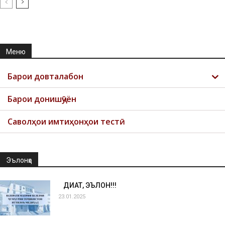
Меню
Барои довталабон
Барои донишҷӯён
Саволҳои имтиҳонҳои тестӣ
Эълонҳо
ДИҚҚАТ, ЭЪЛОН!!!
23.01.2025